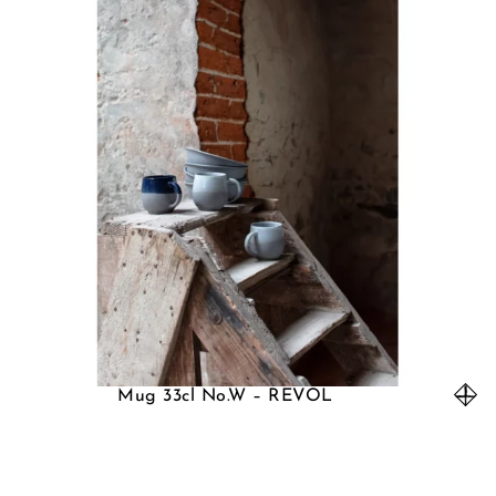
Mug 33cl No.W – REVOL