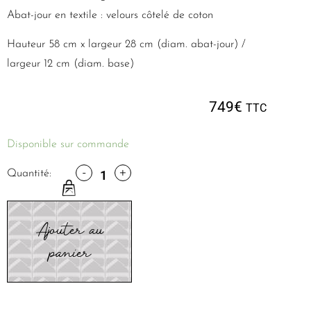
Abat-jour en textile : velours côtelé de coton
Hauteur 58 cm x largeur 28 cm (diam. abat-jour) /
largeur 12 cm (diam. base)
749
€
TTC
Disponible sur commande
-
+
Quantité:
Ajouter au
panier