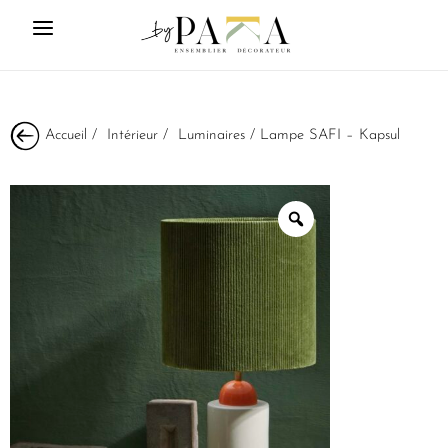
Accueil
/
Intérieur
/
Luminaires
/ Lampe SAFI – Kapsul