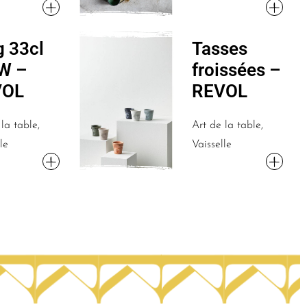
 33cl
Tasses
W –
froissées –
VOL
REVOL
la table,
Art de la table,
le
Vaisselle