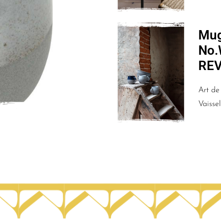
Mug
No.
RE
Art de 
Vaissel