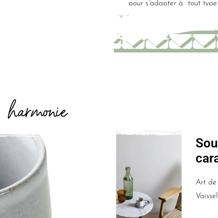
pour s’adapter à tout type 
harmonie
E
Sou
car
Art de 
Vaissel