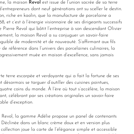
ôme, la maison
Revol
est issue de l’union sacrée de sa terre
d’entrepreneurs dont neuf générations ont su sceller le destin.
ion, riche en kaolin, que la manufacture de porcelaine a
68, et c’est à l’énergie visionnaire de ses dirigeants successifs
e Pierre Revol qui bâtit l’entreprise à son descendant Olivier
llement, la maison Revol a su conjuguer un savoir-faire
nguible de modernité et de nouveauté. S’affirmant aux fils
 référence dans l’univers des porcelaines culinaires, la
rogressivement muée en maison d’excellence, sans jamais
te terre escarpée et verdoyante qui a fait la fortune de ses
 désormais se targuer d’outiller des cuisines pointues,
uatre coins du monde. À l’ère où tout s’accélère, la maison
rant, célébrant par ses créations originales un savoir-faire
able d’exception.
rs Revol, la gamme Adélie propose un panel de contenants
. Déclinée dans un blanc crème doux et en version plus
la collection joue la carte de l’élégance simple et accessible