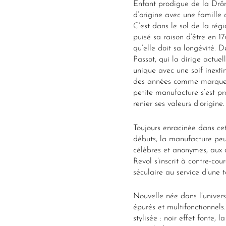
Enfant prodigue de la Dr
d’origine avec une famille 
C’est dans le sol de la rég
puisé sa raison d’être en 17
qu’elle doit sa longévité. D
Passot, qui la dirige actue
unique avec une soif inexti
des années comme marque de
petite manufacture s’est p
renier ses valeurs d’origine.
Toujours enracinée dans cet
débuts, la manufacture peut
célèbres et anonymes, aux q
Revol s’inscrit à contre-cou
séculaire au service d’une t
Nouvelle née dans l’unive
épurés et multifonctionnels
stylisée : noir effet fonte, 