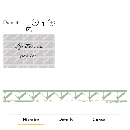
-
+
Quantité:
Ajouter au
panier
Histoire
Détails
Conseil