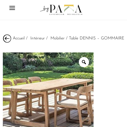
Accueil
/
Intérieur
/
Mobilier
/ Table DENNIS – GOMMAIRE