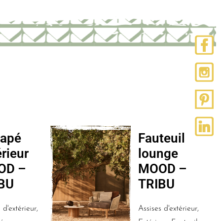
apé
Fauteuil
érieur
lounge
OD –
MOOD –
BU
TRIBU
 d'extérieur,
Assises d'extérieur,