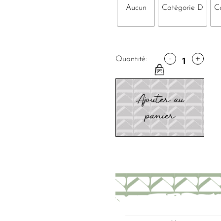
Aucun
Catégorie D
C
-
+
Quantité:
Ajouter au
panier