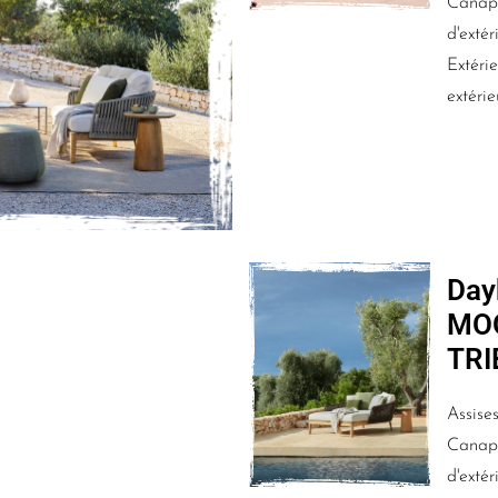
Canap
d'extér
Extérie
extérie
Day
MO
TRI
Assises
Canap
d'extér