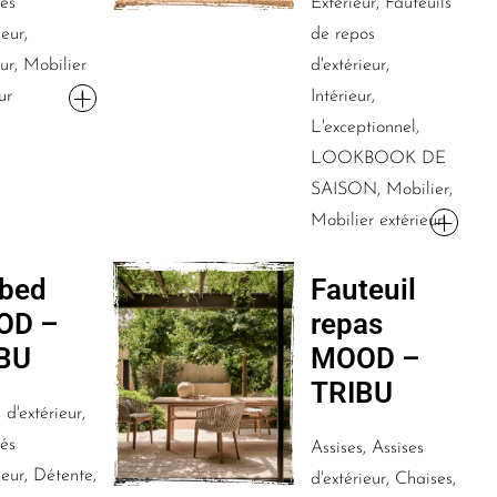
és
Extérieur, Fauteuils
ieur,
de repos
ur, Mobilier
d'extérieur,
ur
Intérieur,
L'exceptionnel,
LOOKBOOK DE
SAISON, Mobilier,
Mobilier extérieur
bed
Fauteuil
OD –
repas
BU
MOOD –
TRIBU
 d'extérieur,
és
Assises, Assises
ieur, Détente,
d'extérieur, Chaises,