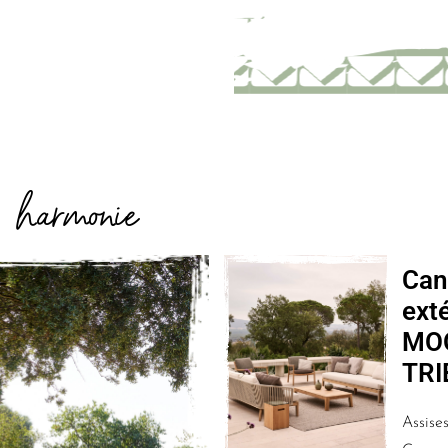
harmonie
E
Can
ext
MO
TRI
Assises