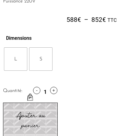
Puissance 220V
588
€
–
852
€
TTC
Dimensions
L
S
-
+
Quantité:
Ajouter au
panier