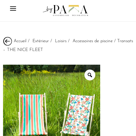
Accueil
/
Extérieur
/
Loisirs
/
Accessoires de piscine
/ Transats
– THE NICE FLEET