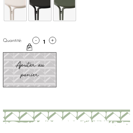
-
+
Quantité:
Ajouter au
panier