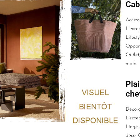
Cab
Access
L'excep
Lifesty
Opport
Outlet
main
Pla
che
Décora
L'excep
Linge 
déco, 