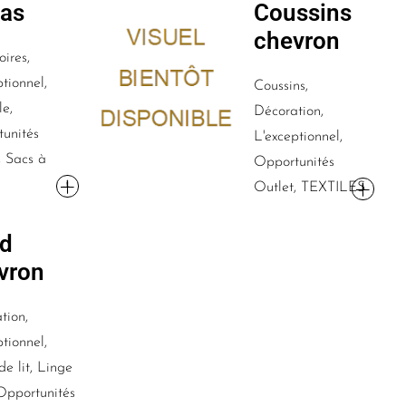
as
Coussins
chevron
oires,
tionnel,
Coussins,
le,
Décoration,
unités
L'exceptionnel,
, Sacs à
Opportunités
Outlet, TEXTILES
id
vron
tion,
tionnel,
de lit, Linge
Opportunités