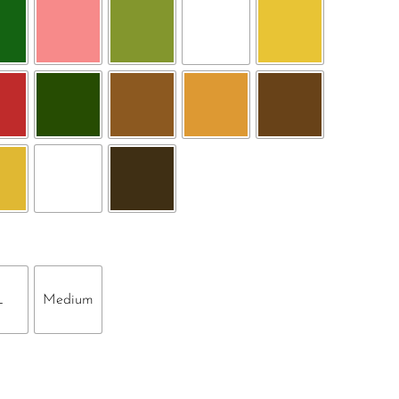
L
Medium