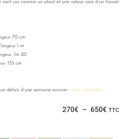
ui sont vus comme un atout et une valeur sûre d’un travail
argeur 70 cm
largeur 1 m
argeur: 1m 20
eur: 135 cm
un délais d’une semaine environ :
nous contacter
270
€
–
650
€
TTC