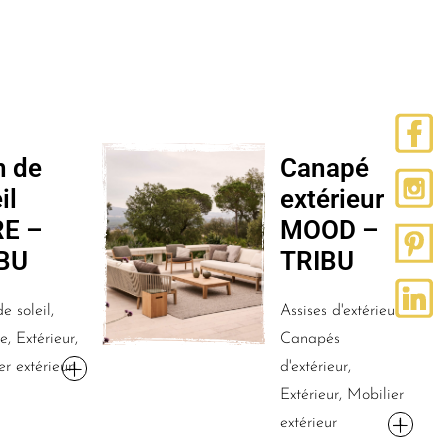
n de
Canapé
il
extérieur
E –
MOOD –
BU
TRIBU
e soleil,
Assises d'extérieur,
, Extérieur,
Canapés
er extérieur
d'extérieur,
Extérieur, Mobilier
extérieur