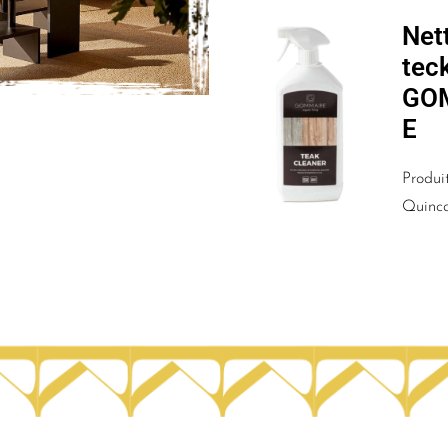
Net
tec
GO
E
Produit
Quinca