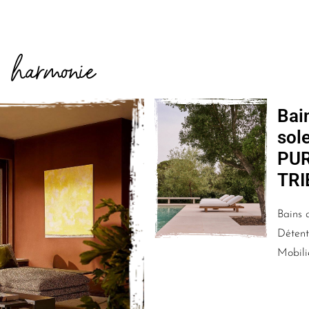
harmonie
E
Bai
sole
PUR
TRI
Bains d
Détente
Mobili