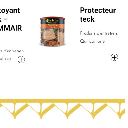
toyant
Protecteur
k –
teck
MMAIR
Produits d'entretien,
Quincaillerie
s d'entretien,
illerie