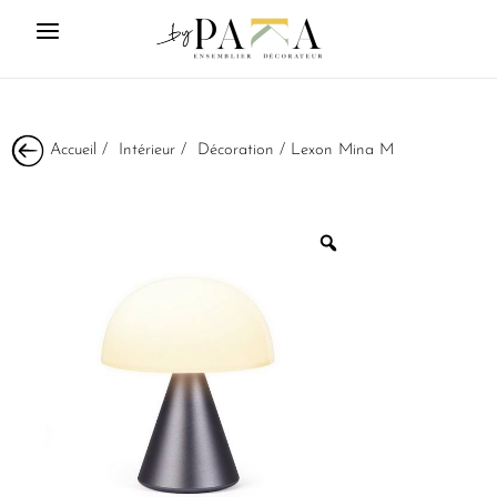
Accueil
/
Intérieur
/
Décoration
/ Lexon Mina M