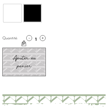
-
+
Quantité:
Ajouter au
panier