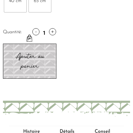
40 cm
65 cm
-
+
Quantité:
Ajouter au
panier
Histoire
Détails
Conseil