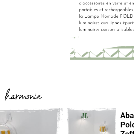
d’accessoires en verre et e
portables et rechargeable
la Lampe Nomade POLDINA
luminaires aux lignes épurée
luminaires personnalisables
harmonie
E
Aba
Pol
Zaf