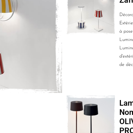
Décora
Extéri
à pose
Lumina
Lumina
d'extér
de déc
La
No
OLI
PRO