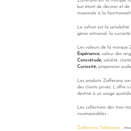
Zafferano est la marque fo
but étant de décorer et de
maximale à la fonctionnalit
Le safran est la sensibilité
génie artisanal, la curiosit
Les valeurs de la marque Z
Expérience,
valeur des orig
Concrétude,
solidité, clart
Curiosité,
propension audac
Les produits Zafferano son
des clients privés. L’offre s
destiné à un usage quotidi
Les collections des trois m
incomparables :
Zafferano Tableware
, mar