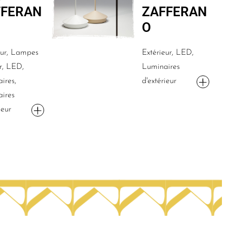
FFERAN
ZAFFERAN
O
eur, Lampes
Extérieur, LED,
r, LED,
Luminaires
ires,
d'extérieur
ires
ieur