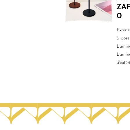
ZA
O
Extéri
à pose
Lumina
Lumina
d'extér