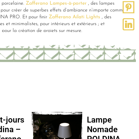
n porcelaine.
Zafferano Lampes-à-porter
, des lampes
s pour créer de superbes effets d’ambiance n’importe comme
 PRO. Et pour finir
Zafferano Ailati Lights
, des
s et minimalistes, pour intérieurs et extérieurs ; et
 pour la création de projets sur mesure.
t-jours
Lampe
dina –
Nomade
ferano
POLDINA