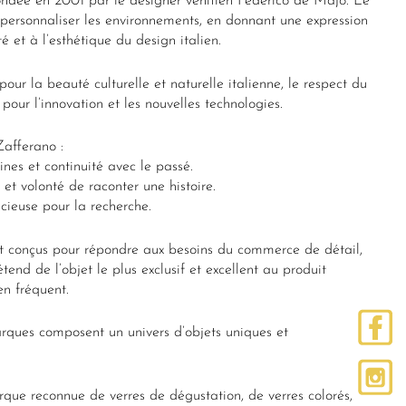
ndée en 2001 par le designer vénitien Federico de Majo. Le
 personnaliser les environnements, en donnant une expression
é et à l’esthétique du design italien.
 pour la beauté culturelle et naturelle italienne, le respect du
é pour l’innovation et les nouvelles technologies.
afferano :
ines et continuité avec le passé.
é et volonté de raconter une histoire.
ieuse pour la recherche.
t conçus pour répondre aux besoins du commerce de détail,
’étend de l’objet le plus exclusif et excellent au produit
en fréquent.
arques composent un univers d’objets uniques et
que reconnue de verres de dégustation, de verres colorés,