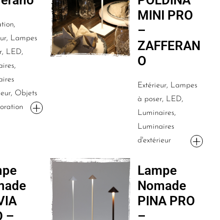
MINI PRO
tion,
–
eur, Lampes
ZAFFERAN
r, LED,
O
ires,
ires
Extérieur, Lampes
ieur, Objets
à poser, LED,
oration
Luminaires,
Luminaires
d'extérieur
mpe
Lampe
made
Nomade
VIA
PINA PRO
 –
–