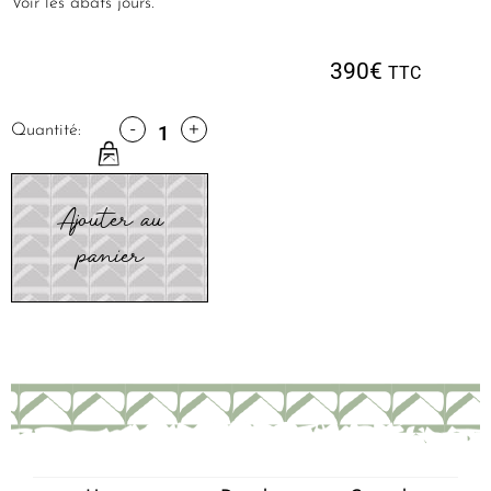
Voir les abats jours.
390
€
TTC
-
+
Quantité:
Ajouter au
panier