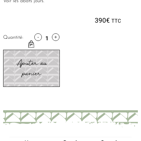
Voir les abats jours.
390
€
TTC
-
+
Quantité:
Ajouter au
panier