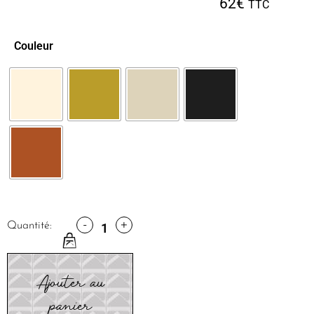
62
€
TTC
Couleur
-
+
Quantité:
Ajouter au
panier