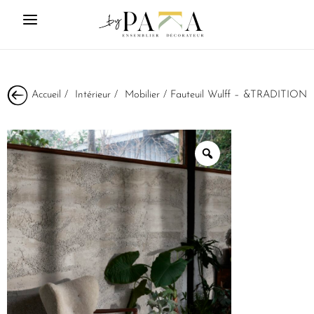
Accueil
/
Intérieur
/
Mobilier
/ Fauteuil Wulff – &TRADITION