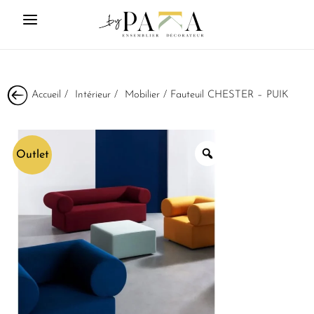
Accueil
/
Intérieur
/
Mobilier
/ Fauteuil CHESTER – PUIK
Outlet