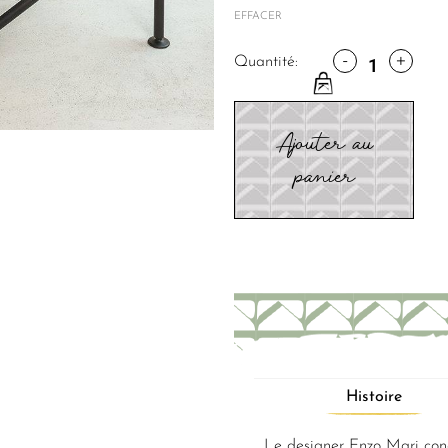
EFFACER
-
+
Quantité:
Ajouter au
panier
Histoire
Le designer Enzo Mari con