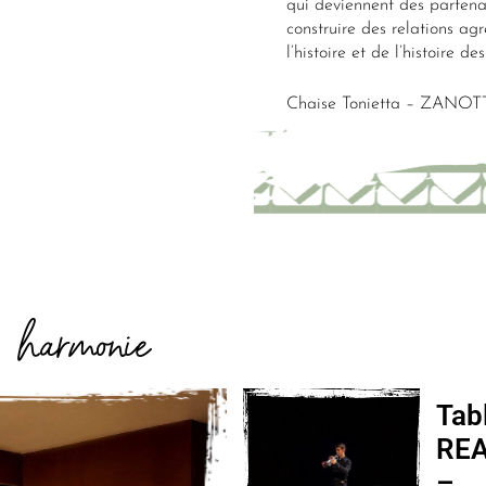
qui deviennent des partena
construire des relations ag
l’histoire et de l’histoire d
Chaise Tonietta – ZANOT
harmonie
E
Tab
RE
–