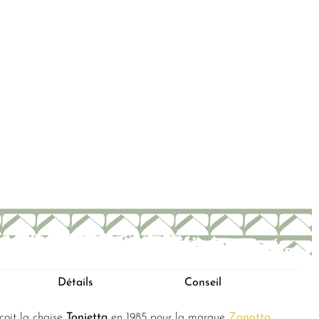
Détails
Conseil
çoit la chaise
Tonietta
en 1985 pour la marque
Zanotta
.