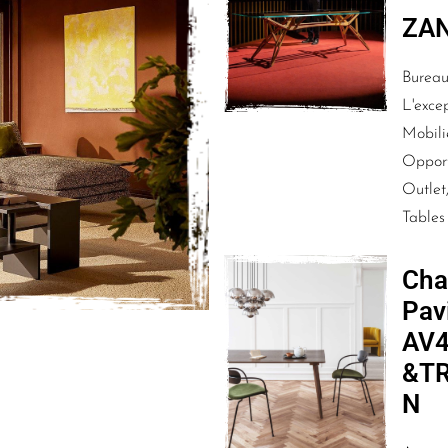
ZA
Bureaux
L'excep
Mobili
Opport
Outlet,
Tables
Cha
Pav
AV4
&TR
N