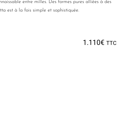
nnaissable entre milles. Des formes pures alliées à des
ta est à la fois simple et sophistiquée.
1.110
€
TTC