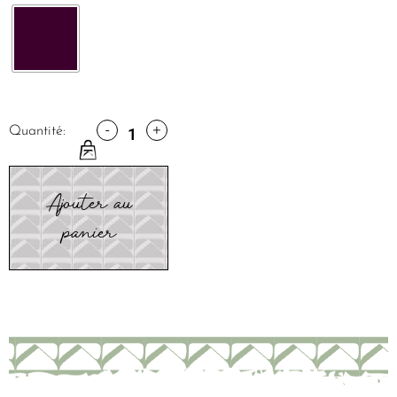
-
+
Quantité:
Ajouter au
panier