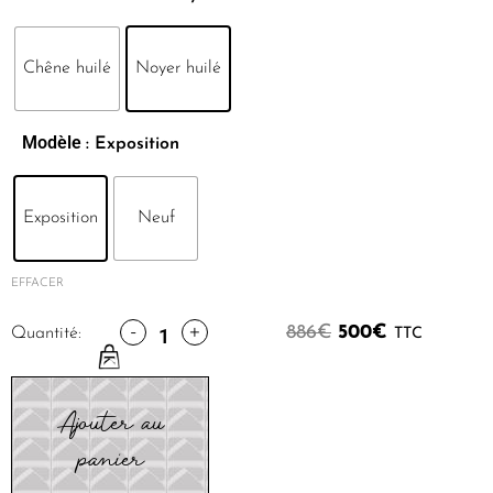
Chêne huilé
Noyer huilé
Modèle
: Exposition
Exposition
Neuf
EFFACER
-
+
886
€
500
€
Quantité:
TTC
Ajouter au
panier