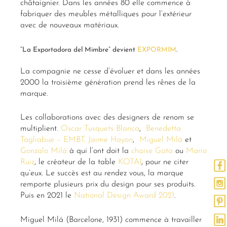
châtaignier. Dans les années 80 elle commence à
fabriquer des meubles métalliques pour l’extérieur
avec de nouveaux matériaux.
“La Exportadora del Mimbre” devient
EXPORMIM
.
La compagnie ne cesse d’évoluer et dans les années
2000 la troisième génération prend les rênes de la
marque.
Les collaborations avec des designers de renom se
multiplient.
Oscar Tusquets Blanca
,
Benedetta
Tagliabue – EMBT,
Jaime Hayon
,
Miguel Milá
et
Gonzalo Milá
à qui l’ont doit la
chaise Gata
ou
Mario
Ruiz
, le créateur de la table
KOTAI
, pour ne citer
qu’eux. Le succès est au rendez vous, la marque
remporte plusieurs prix du design pour ses produits.
Puis en 2021 le
National Design Award 2021
.