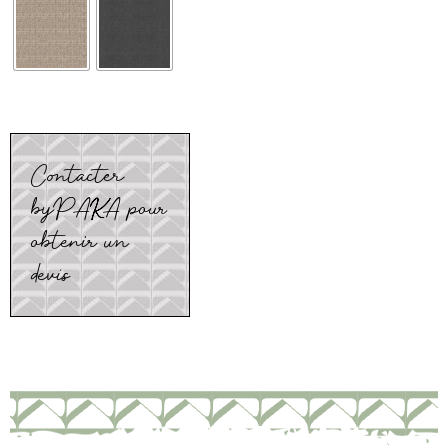
Contacter
byPAKA pour
obtenir un
devis