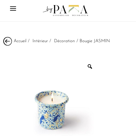
Accueil
/
Intérieur
/
Décoration
/ Bougie JASMIN