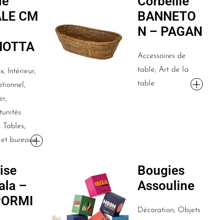
le
Corbeille
ALE CM
BANNETO
N – PAGAN
NOTTA
Accessoires de
table, Art de la
, Intérieur,
table
tionnel,
er,
unités
 Tables,
 et bureaux
ise
Bougies
ala –
Assouline
PORMI
Décoration, Objets