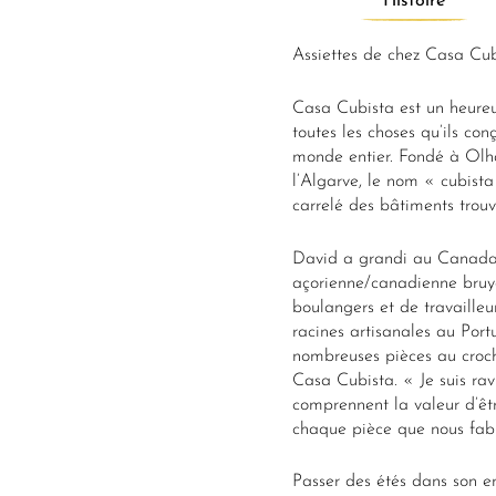
Histoire
Assiettes de chez Casa Cub
Casa Cubista est un heureu
toutes les choses qu’ils co
monde entier. Fondé à Olhã
l’Algarve, le nom « cubista
carrelé des bâtiments trouvés
David a grandi au Canada, 
açorienne/canadienne bruya
boulangers et de travaille
racines artisanales au Port
nombreuses pièces au croc
Casa Cubista. « Je suis ra
comprennent la valeur d’être
chaque pièce que nous fabr
Passer des étés dans son e