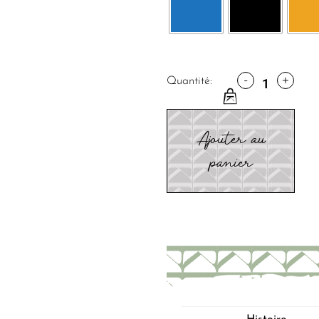
-
+
Quantité:
Ajouter au
panier