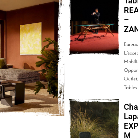
Tab
RE
–
ZA
Bureaux
L'excep
Mobili
Opport
Outlet,
Tables
Cha
Lap
EX
M