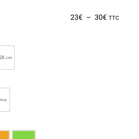
23
€
–
30
€
TTC
28 cm
oma