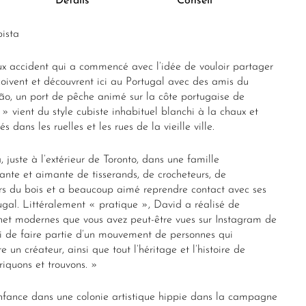
Détails
Conseil
ista
x accident qui a commencé avec l’idée de vouloir partager
nçoivent et découvrent ici au Portugal avec des amis du
o, un port de pêche animé sur la côte portugaise de
 » vient du style cubiste inhabituel blanchi à la chaux et
 dans les ruelles et les rues de la vieille ville.
juste à l’extérieur de Toronto, dans une famille
nte et aimante de tisserands, de crocheteurs, de
urs du bois et a beaucoup aimé reprendre contact avec ses
ugal. Littéralement « pratique », David a réalisé de
het modernes que vous avez peut-être vues sur Instagram de
vi de faire partie d’un mouvement de personnes qui
 un créateur, ainsi que tout l’héritage et l’histoire de
iquons et trouvons. »
nfance dans une colonie artistique hippie dans la campagne