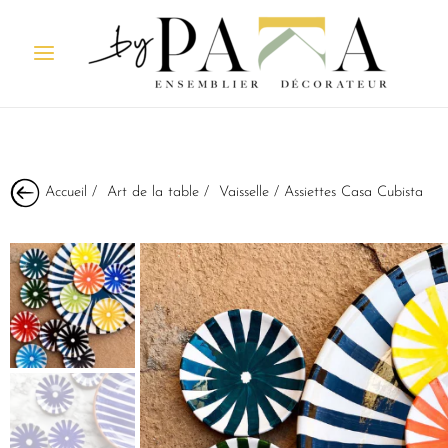
Accueil
/
Art de la table
/
Vaisselle
/ Assiettes Casa Cubista