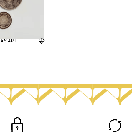
 AS’ART